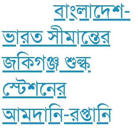
বাংলাদেশ-
ভারত সীমান্তের
জকিগঞ্জ শুল্ক
স্টেশনের
আমদানি-রপ্তানি