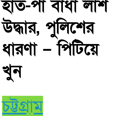
হাত-পা বাঁধা লাশ
উদ্ধার, পুলিশের
ধারণা – পিটিয়ে
খুন
চট্টগ্রাম