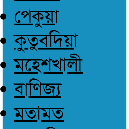
পেকুয়া
কুতুবদিয়া
মহেশখালী
বাণিজ্য
মতামত