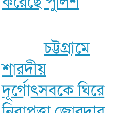
করেছে পুলিশ
চট্টগ্রামে
শারদীয়
দূর্গোৎসবকে ঘিরে
নিরাপত্তা জোরদার