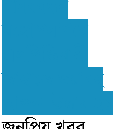
মানববন্ধন
বঙ্গোপসাগরে
এলপিজিবাহী
জাহাজে ভয়াবহ
আগুন- উদ্ধার ২১
জনপ্রিয় খবর