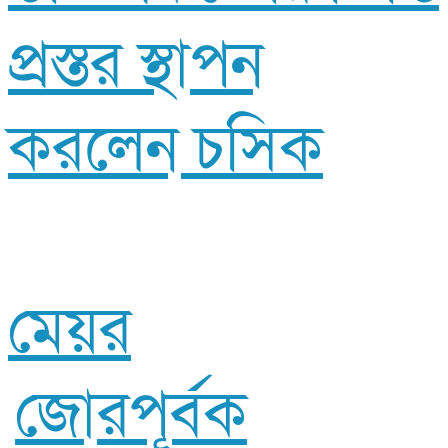
প্রস্তর স্থাপন
করলেন চসিক
মেয়র
জোরপূর্বক