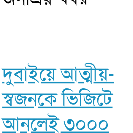
দুবাইয়ে আত্মীয়-
স্বজনকে ভিজিটে
আনলেই ৩০০০