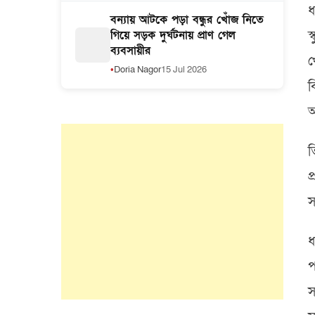
ধ
বন্যায় আটকে পড়া বন্ধুর খোঁজ নিতে
স
গিয়ে সড়ক দুর্ঘটনায় প্রাণ গেল
ব্যবসায়ীর
খ
Doria Nagor
15 Jul 2026
ব
আ
ত
প
স
ধ
প
স