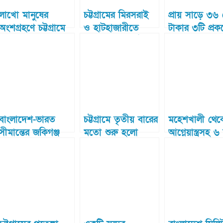
লাখো মানুষের
চট্টগ্রামের মিরসরাই
প্রায় সাড়ে ৩৬
অংশগ্রহণে চট্টগ্রামে
ও হাটহাজারীতে
টাকার ৩টি প্রকল
অনুষ্ঠিত হল জশনে
পৃথক সড়ক দুর্ঘটনায়
ভিত্তি প্রস্তর স্থা
জুলুছ
৫জন নিহত
করলেন চসিক 
বাংলাদেশ-ভারত
চট্টগ্রামে তৃতীয় বারের
মহেশখালী থেক
সীমান্তের জকিগঞ্জ
মতো শুরু হলো
আগ্নেয়াস্ত্রসহ 
শুল্ক স্টেশনের
মাসব্যাপী ফুল
ডাকাতকে গ্রে
আমদানি-রপ্তানি বন্ধ
উৎসব
করেছে যৌথবাহ