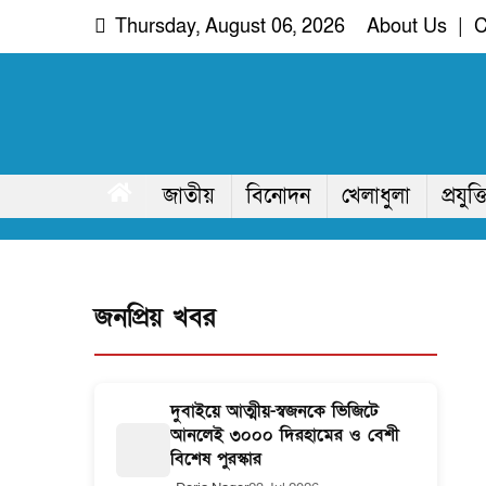
Skip
Thursday, August 06, 2026
About Us
|
C
to
content
দরিয়া নগর
অদৃশ্য খবরের আপোষহীন সত্য
জাতীয়
বিনোদন
খেলাধুলা
প্রযুক্ত
জনপ্রিয় খবর
দুবাইয়ে আত্মীয়-স্বজনকে ভিজিটে
আনলেই ৩০০০ দিরহামের ও বেশী
বিশেষ পুরস্কার