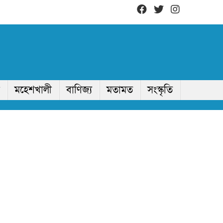
মহেশখালী
বাণিজ্য
মতামত
সংস্কৃতি