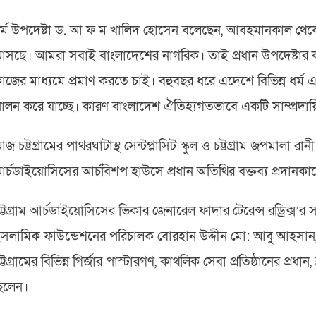
র্ম উপদেষ্টা ড. আ ফ ম খালিদ হোসেন বলেছেন, আবহমানকাল থেকেই
সছে। আমরা সবাই বাংলাদেশের নাগরিক। তাই প্রধান উপদেষ্টা
াজের মাধ্যমে প্রমাণ করতে চাই। বহুবছর ধরে এদেশে বিভিন্ন ধর্ম 
ালন করে যাচ্ছে। কারণ বাংলাদেশ ঐতিহ্যগতভাবে একটি সাম্প্রদায়ি
জ চট্টগ্রামের পাথরঘাটাস্থ সেন্টপ্লাসিট স্কুল ও চট্টগ্রাম জপমালা রান
র্চডাইয়োসিসের আর্চবিশপ হাউসে প্রধান অতিথির বক্তব্য প্রদান
ট্টগ্রাম আর্চডাইয়োসিসের ভিকার জেনারেল ফাদার টেরেন্স রড্রিক্স’র 
সলামিক ফাউন্ডেশনের পরিচালক বোরহান উদ্দীন মো: আবু আহসান, খ্রিস
ট্টগ্রামের বিভিন্ন গির্জার পাস্টারগণ, কাথলিক সেবা প্রতিষ্ঠানের প্রধান
িলেন।