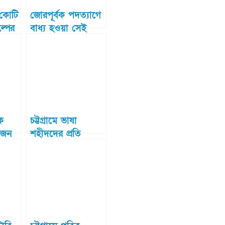
 কোটি
জোরপূর্বক পদত্যাগে
্পের
বাধ্য হওয়া সেই
পন
শিক্ষকের জানাজায়
মেয়র
জনতার ঢল
ে
চট্টগ্রামে ভাষা
৬ জন
শহীদদের প্রতি
ফতার
সর্বস্তরের মানুষের
িনী
শ্রদ্ধা