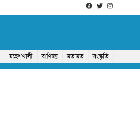
মহেশখালী
বাণিজ্য
মতামত
সংস্কৃতি