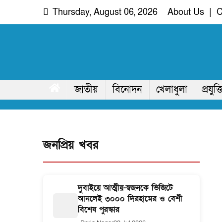
Skip
Thursday, August 06, 2026
About Us
|
C
to
content
দরিয়া নগর
অদৃশ্য খবরের আপোষহীন সত্য
জাতীয়
বিনোদন
খেলাধুলা
প্রযুক্ত
জনপ্রিয় খবর
দুবাইয়ে আত্মীয়-স্বজনকে ভিজিটে
আনলেই ৩০০০ দিরহামের ও বেশী
বিশেষ পুরস্কার