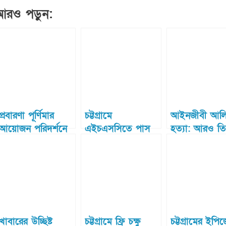
আরও পড়ুন:
প্রবারণা পূর্ণিমার
চট্টগ্রামে
আইনজীবী আল
আয়োজন পরিদর্শনে
এইচএসসিতে পাস
হত্যা: আরও ত
কক্সবাজার জেলা
করল আরও ১০১ জন
গ্রেপ্তার
বিএনপির নেতৃবৃন্দ
খাবারের উচ্ছিষ্ট
চট্টগ্রামে ফ্রি চক্ষু
চট্টগ্রামের ইপি