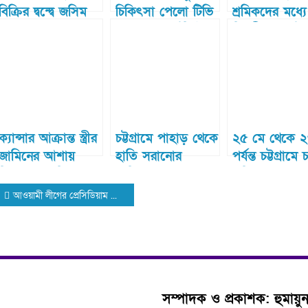
বিক্রির দ্বন্দ্বে জসিম
চিকিৎসা পেলো টিভি
শ্রমিকদের মধ্যে
হত্যা: গ্রেফতার ২
ক্যামেরা জার্নালিস্ট ও
ত্রিমুখী সংঘর্ষ,
পরিবারের সদস্যরা।
নারীসহ আহত
অনেকে
ক্যান্সার আক্রান্ত স্ত্রীর
চট্টগ্রামে পাহাড় থেকে
২৫ মে থেকে ২
জামিনের আশায়
হাতি সরানোর
পর্যন্ত চট্টগ্রামে
নিজেই ধরা দিলেন
দাবিতে ফের সড়ক
ভূমি মেলা
Post
আ. লীগ নেতা
অবরোধ
আওয়ামী লীগের প্রেসিডিয়াম সদস্য সাবেক মন্ত্রী ইঞ্জিনিয়ার মোশাররফকে গ্রেফতার দেখানো হলো ৮ মামলায়
navigation
সম্পাদক ও প্রকাশক: হুমায়ু