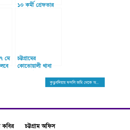
১০ কর্মী গ্রেফতার
৭ মে
চট্টগ্রামের
 চলবে
কোতোয়ালী থানা
থেকে লুট হওয়া অস্ত্র
ছিল কাভার্ড
কুতুবদিয়ায় ফসলি জমি থেকে অবৈধভাবে মাটি কাটার অপরাধে ৫০ হাজার টাকা জরিমানা
ভ্যানচালকের কাছে
ন কবির
চট্টগ্রাম অফিস