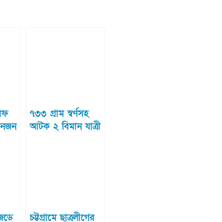
িফ
৭৩৩ গ্রাম স্বর্ণসহ
িনজন
আটক ২ বিমান যাত্রী
জেডে
চট্টগ্রামে ছাত্রলীগের