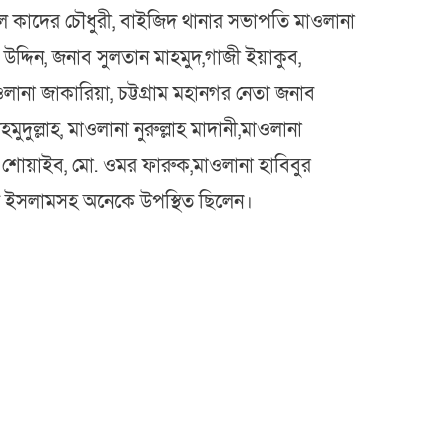
ল কাদের চৌধুরী, বাইজিদ থানার সভাপতি মাওলানা
ল উদ্দিন, জনাব সুলতান মাহমুদ,গাজী ইয়াকুব,
মাওলানা জাকারিয়া, চট্টগ্রাম মহানগর নেতা জনাব
ুদুল্লাহ, মাওলানা নুরুল্লাহ মাদানী,মাওলানা
 শোয়াইব, মো. ওমর ফারুক,মাওলানা হাবিবুর
ল ইসলামসহ অনেকে উপস্থিত ছিলেন।