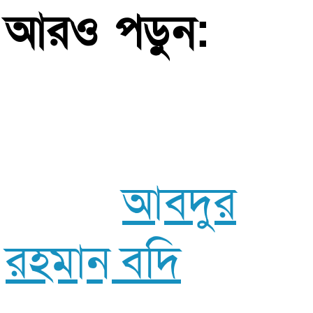
আরও পড়ুন:
আবদুর
রহমান বদি