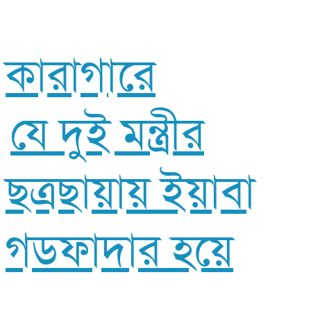
কারাগারে
যে দুই মন্ত্রীর
ছত্রছায়ায় ইয়াবা
গডফাদার হয়ে