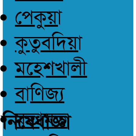
পেকুয়া
কুতুবদিয়া
মহেশখালী
বাণিজ্য
মতামত
নিষেধাজ্ঞা