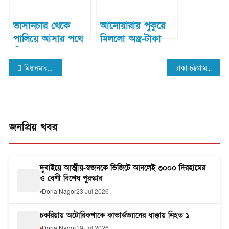
ভাসানচার থেকে
আনোয়ারায় পুকুরে
পালিয়ে আসার পথে
মিললো অস্ত্র-টাকা
সীতাকুন্ডে ধরা
Post
পড়লো ৪২ রোহিঙ্গা
মিয়ানমার থেকে ছোড়া গুলিতে বাংলাদেশি জেলে আহত
ঢাকা-চট্টগ্রাম মহাসড়কের মিরসরাই এলাকায় সড়ক দূর্ঘটনায় ৩ জন নিহত
navigation
জনপ্রিয় খবর
দুবাইয়ে আত্মীয়-স্বজনকে ভিজিটে আনলেই ৩০০০ দিরহামের
ও বেশী বিশেষ পুরস্কার
Doria Nagor
23 Jul 2026
চকরিয়ায় অটোরিকশাকে কাভার্ডভ্যানের ধাক্কায় নিহত ১
Doria Nagor
19 Jul 2026