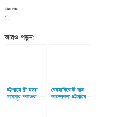
Like this:
Loading…
আরও পড়ুন:
চট্টগ্রামে স্ত্রী হত্যা
বৈষম্যবিরোধী ছাত্র
মামলার পলাতক
আন্দোলন: চট্টগ্রামে
আসামী র‌্যাবের হাতে
আহত বিশ্ববিদ্যালয়
গ্রেফতার
ছাত্রের মৃত্যু