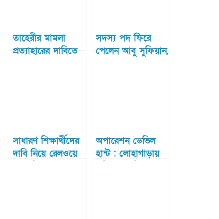
তাহেরীর মামলা
সদস্য পদ ফিরে
প্রত্যাহারের দাবিতে
পেলেন আবু সুফিয়ান,
বিক্ষোভ
বিএনপি
নেতাকর্মীদের আনন্দ
মিছিল
সাধারণ শিক্ষার্থীদের
অপারেশন ডেভিল
দাবি নিয়ে রেলওয়ে
হান্ট : লোহাগাড়ায়
মহাপরিচালকের কাছে
পুলিশের অভিযানে
চবি ছাত্রদল
অস্ত্র ও কার্তুজ উদ্ধার,
গ্রেফতার ১