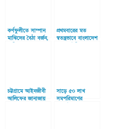
কর্ণফুলীতে সাম্পান
প্রথমবারের মত
মাঝিদের বৈঠা বর্জন,
স্বতন্ত্রভাবে বাংলাদেশ
যাত্রী পারাপার বন্ধ
সেনাবাহিনীতে যাত্রা
শুরু করেছে আর্মি
এয়ার ডিফেন্স কোর
চট্টগ্রামে আইনজীবী
সাড়ে ৫০ লাখ
আলিফের জানাজায়
সমপরিমাণের
লাখো মানুষের ঢল
বৈদেশিক মুদ্রাসহ
আটক এক