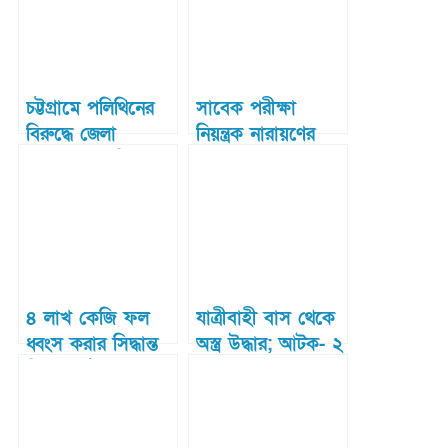
চট্টগ্রামে পলিথিনের
সাবেক পরীক্ষা
বিরুদ্ধে জেলা
নিয়ন্ত্রক নারায়ণের
প্রশাসনের অভিযান:
ছেলের ফলাফল
২ হাজার কেজির
বাতিল
বেশি নিষিদ্ধ পলিথিন
জব্দ
৪ লাখ কেজি ফল
যাত্রীবাহী বাস থেকে
ধ্বংস করার সিদ্ধান্ত
অস্ত্র উদ্ধার; আটক- ২
নিয়েছে চট্টগ্রাম
কাস্টমস