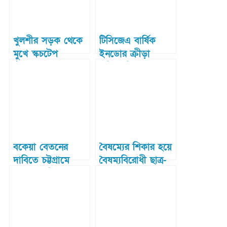
খুলশীর সড়ক থেকে
টিসিজেএ বার্ষিক
মুখে স্কচটেপ
ইনডোর ক্রীড়া
প্যাঁচানো ও হাত-পা
প্রতিযোগিতার পুরস্কার
বাঁধা মরদেহ উদ্ধার
বিতরণ
বকেয়া বেতনের
বৈষম্যের শিকার হয়ে
দাবিতে চট্টগ্রামে
বৈষম্যবিরোধী ছাত্র-
পোশাকশ্রমিকদের
আন্দোলনের
সড়ক অবরোধ
একাংশের সংবাদ
সম্মেলন