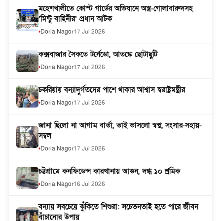
মহেশখালীতে কোস্ট গার্ডের অভিযানে অস্ত্র-গোলাবারুদসহ
‘মিন্টু বাহিনীর’ প্রধান আটক
Doria Nagor
17 Jul 2026
কক্সবাজার সৈকতে টর্নেডো, আতঙ্কে ছোটাছুটি
Doria Nagor
17 Jul 2026
চকরিয়ায় বন্যাদুর্গতদের পাশে থাকার আশ্বাস স্বরাষ্ট্রমন্ত্রীর
Doria Nagor
17 Jul 2026
জানা ছিলো না আগাম বার্তা, তাই ভাসলো স্বপ্ন, সংসার-সহায়-
সম্বল
Doria Nagor
17 Jul 2026
চট্টগ্রামে কনফিডেন্স কারখানায় আগুন, দগ্ধ ১০ শ্রমিক
Doria Nagor
16 Jul 2026
বন্যায় সবচেয়ে ঝুঁকিতে শিশুরা: সচেতনতাই হতে পারে জীবন
বাঁচানোর উপায়