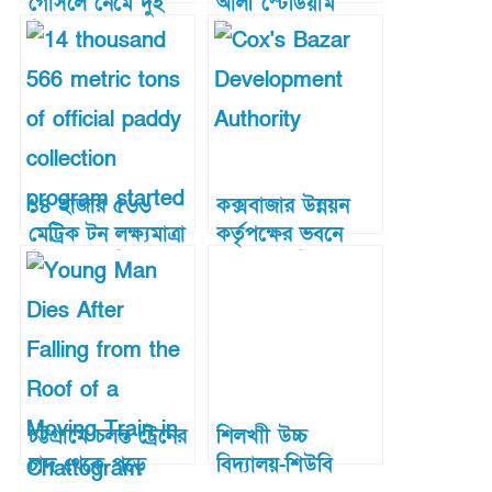
গোসলে নেমে দুই
আলী স্টেডিয়াম
শিশুর মৃত্যু
উদ্বোধন
১৪ হাজার ৫৬৬
কক্সবাজার উন্নয়ন
মেট্রিক টন লক্ষ্যমাত্রা
কর্তৃপক্ষের ভবনে
নিয়ে সরকারিভাবে
দুদকের অভিযান
ধান-চাল সংগ্রহ
কার্যক্রম চালু
চট্টগ্রামে চলন্ত ট্রেনের
শিলখাী উচ্চ
চাদ থেকে পড়ে
বিদ্যালয়-শিউবি