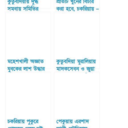
কুতুবদিয়ায় দুগ্ধ
প্রতিটি খুনের বিচার
সমবায় সমিতির
করা হবে, চকরিয়ায় –
সদস্যদের সাথে
ধর্ম উপদেষ্টা
প্রকল্প পরিচালকের
মতবিনিময়
মহেশখালী অজ্ঞাত
কুতুবদিয়া মুরালিয়ায়
যুবকের লাশ উদ্ধার
মাদকসেবন ও জুয়া
খেলার কুফল শীর্ষক
আলোচনা সভা
অনুষ্ঠিত
চকরিয়ায় পুকুরে
পেকুয়ায় এরশাদ