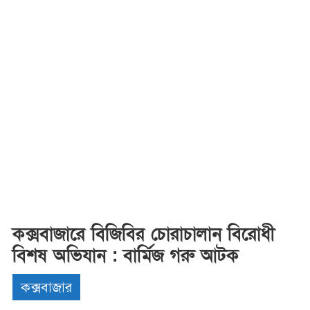
কক্সবাজারে বিজিবির চোরাচালান বিরোধী
বিশষ অভিযান : বার্মিজ গরু আটক
কক্সবাজার