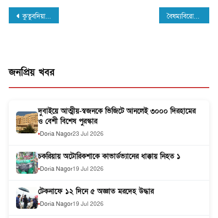
যুবকের মৃত্যু
অ্যালামনাই
Post
অ্যাসোসিয়েশনের
কুতুবদিয়ায় বিভিন্ন শিক্ষা প্রতিষ্ঠানে বেঞ্চ বিতরণ
বৈষম্যবিরোধী ছাত্র আন্দোলন: চট্টগ্রামে আহত বিশ্ববিদ্যালয় ছাত্রের মৃত্যু
ইফতার মাহফিলে
navigation
সাবেকদের
মিলনমেলা
জনপ্রিয় খবর
দুবাইয়ে আত্মীয়-স্বজনকে ভিজিটে আনলেই ৩০০০ দিরহামের
ও বেশী বিশেষ পুরস্কার
Doria Nagor
23 Jul 2026
চকরিয়ায় অটোরিকশাকে কাভার্ডভ্যানের ধাক্কায় নিহত ১
Doria Nagor
19 Jul 2026
টেকনাফে ১২ দিনে ৫ অজ্ঞাত মরদেহ উদ্ধার
Doria Nagor
19 Jul 2026