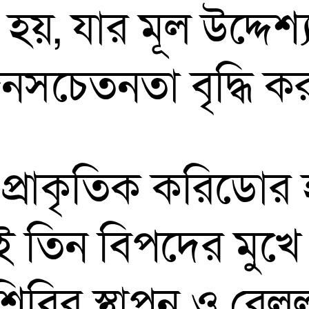
য়, যার মূল উদ্দেশ্
জনসচেতনতা বৃদ্ধি ক
ংস, প্রাকৃতিক করিডো
 তিন বিপদের মুখে 
শিবির স্থাপন ও রেলল