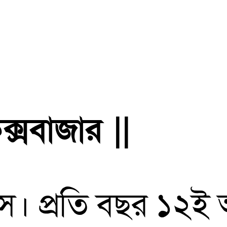
্সবাজার ||
স। প্রতি বছর ১২ই আ