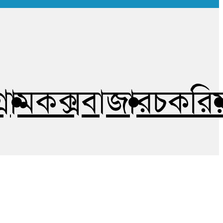
গ্রাম
কক্সবাজার
চকরিয