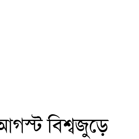
গস্ট বিশ্বজুড়ে