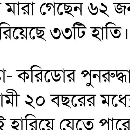
মারা গেছেন ৬২ জন। 
হারিয়েছে ৩৩টি হাতি।
া- করিডোর পুনরুদ্
ামী ২০ বছরের মধ্য
ই হারিয়ে যেতে পার