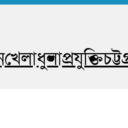
োষহীন সত্য
ন
খেলাধুলা
প্রযুক্তি
চট্ট