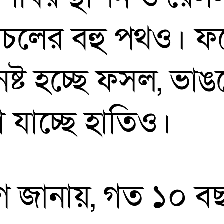
চলের বহু পথও। ফলে
্ট হচ্ছে ফসল, ভাঙছ
া যাচ্ছে হাতিও।
গ জানায়, গত ১০ বছ