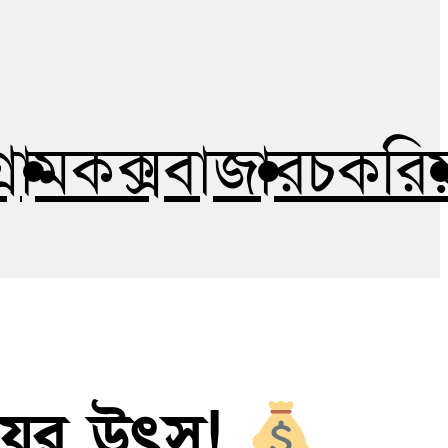
গ্রাম
কক্সবাজার
চকরিয
য়ের উৎস!