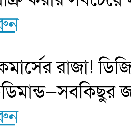
রুন
মার্সের রাজা! ডিজিট
ন-ডিমান্ড—সবকিছুর জ
রুন