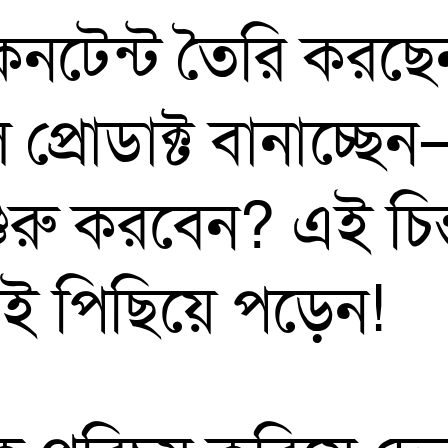
কনটেন্ট তৈরি করছে
্রোডাক্ট বানাচ্ছেন—
ুরু করবেন? এই চিন
টরই পিছিয়ে পড়েন!