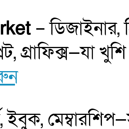
rket
– ডিজাইনার, ক
েট, গ্রাফিক্স—যা খুশি
রুন
, ইবুক, মেম্বারশিপ—