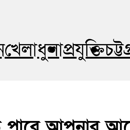
োষহীন সত্য
ন
খেলাধুলা
প্রযুক্তি
চট্ট
 পারে আপনার আ