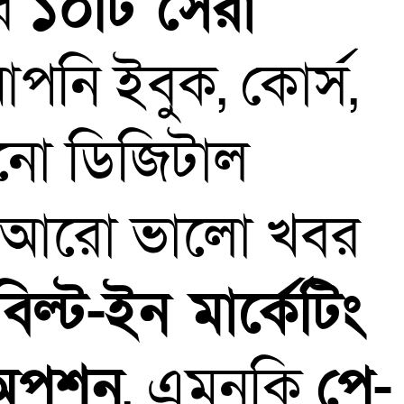
েব
১০টি সেরা
পনি ইবুক, কোর্স,
োনো ডিজিটাল
ন। আরো ভালো খবর
বিল্ট-ইন মার্কেটিং
ট অপশন
, এমনকি
পে-