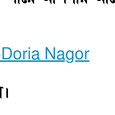
5
Doria Nagor
েল।