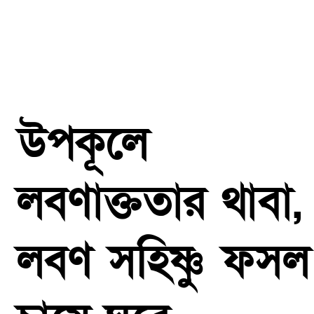
উপকূলে
লবণাক্ততার থাবা,
লবণ সহিষ্ণু ফসল