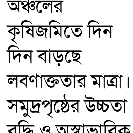
অঞ্চলের
কৃষিজমিতে দিন
দিন বাড়ছে
লবণাক্ততার মাত্রা।
সমুদ্রপৃষ্ঠের উচ্চতা
বৃদ্ধি ও অস্বাভাবিক