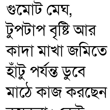
গুমোট মেঘ,
টুপটাপ বৃষ্টি আর
কাদা মাখা জমিতে
হাঁটু পর্যন্ত ডুবে
মাঠে কাজ করছেন