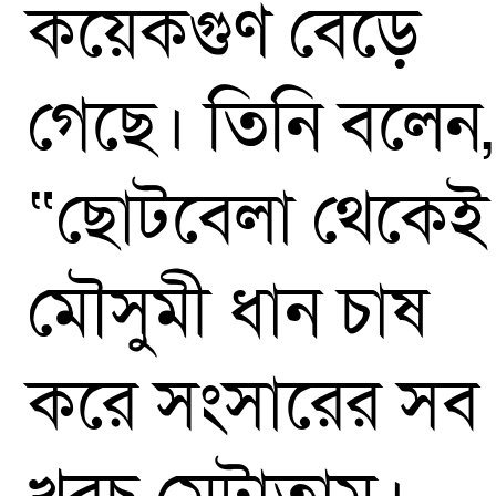
কয়েকগুণ বেড়ে
গেছে। তিনি বলেন,
“ছোটবেলা থেকেই
মৌসুমী ধান চাষ
করে সংসারের সব