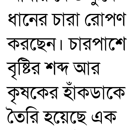
ধানের চারা রোপণ
করছেন। চারপাশে
বৃষ্টির শব্দ আর
কৃষকের হাঁকডাকে
তৈরি হয়েছে এক