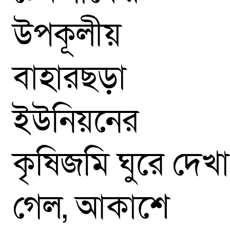
উপকূলীয়
বাহারছড়া
ইউনিয়নের
কৃষিজমি ঘুরে দেখা
গেল, আকাশে