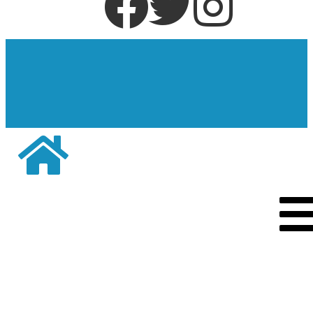
দরিয়া নগর
অদৃশ্য খবরের