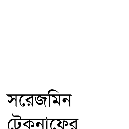
সরেজমিন
টেকনাফের