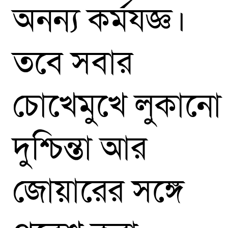
অনন্য কর্মযজ্ঞ।
তবে সবার
চোখেমুখে লুকানো
দুশ্চিন্তা আর
জোয়ারের সঙ্গে