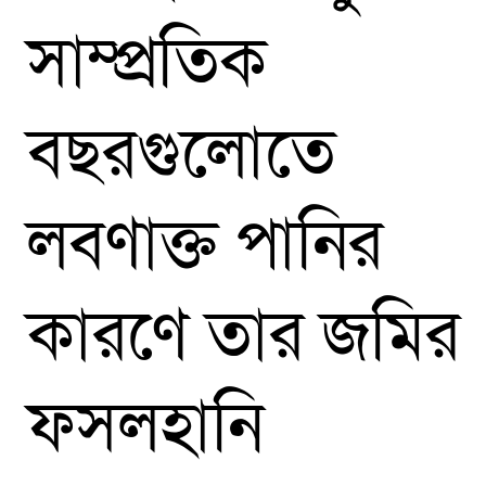
সাম্প্রতিক
বছরগুলোতে
লবণাক্ত পানির
কারণে তার জমির
ফসলহানি