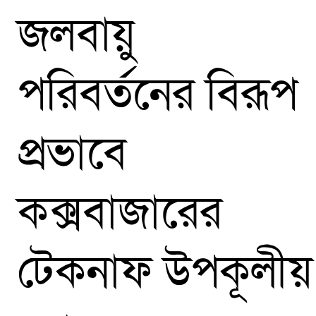
জলবায়ু
পরিবর্তনের বিরূপ
প্রভাবে
কক্সবাজারের
টেকনাফ উপকূলীয়