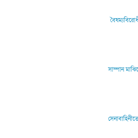
বৈষম্যবিরোধী
সাম্পান মাঝিদ
সেনাবাহিনীতে