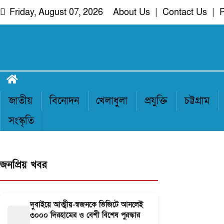
Skip
Friday, August 07, 2026
About Us
|
Contact Us
|
P
to
content
দরিয়া নগর
অদৃশ্য খবরের আপোষহীন সত্য
জাতীয়
বিনোদন
খেলাধুলা
প্রযুক্তি
চট্টগ্রাম
সংস্কৃতি
জনপ্রিয় খবর
দুবাইয়ে আত্মীয়-স্বজনকে ভিজিটে আনলেই
৩০০০ দিরহামের ও বেশী বিশেষ পুরস্কার