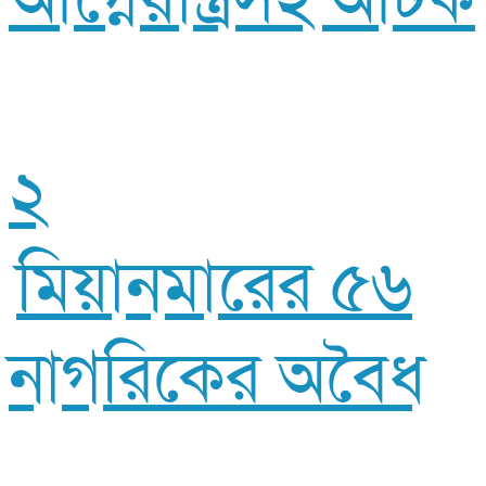
২
মিয়ানমারের ৫৬
নাগরিকের অবৈধ