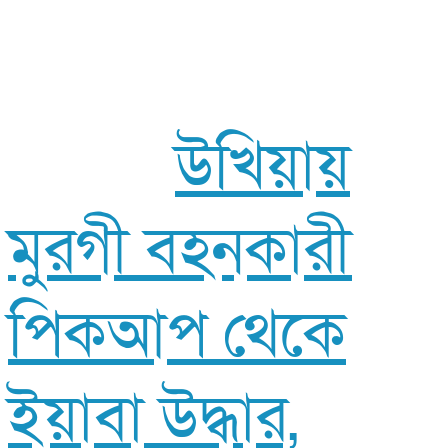
উখিয়ায়
মুরগী বহনকারী
পিকআপ থেকে
ইয়াবা উদ্ধার,