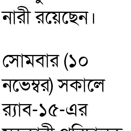
নারী রয়েছেন।
সোমবার (১০
নভেম্বর) সকালে
র‌্যাব-১৫-এর