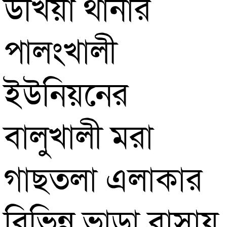
উখিয়া থানার
পালংখালী
ইউনিয়নের
বালুখালী মরা
গাছতলা এলাকার
বিভিন্ন ভাড়া বাসায়