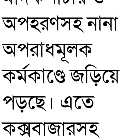
অপহরণসহ নানা
অপরাধমূলক
কর্মকাণ্ডে জড়িয়ে
পড়ছে। এতে
কক্সবাজারসহ