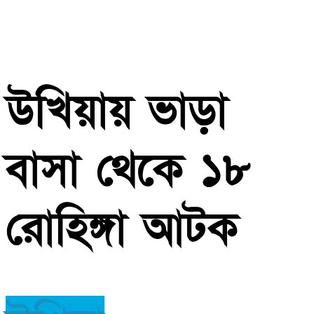
উখিয়ায় ভাড়া
বাসা থেকে ১৮
রোহিঙ্গা আটক