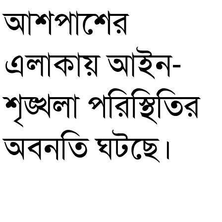
আশপাশের
এলাকায় আইন-
শৃঙ্খলা পরিস্থিতির
অবনতি ঘটছে।