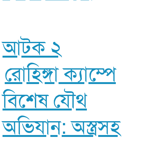
আটক ২
রোহিঙ্গা ক্যাম্পে
বিশেষ যৌথ
অভিযান: অস্ত্রসহ