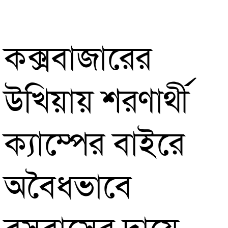
কক্সবাজারের
উখিয়ায় শরণার্থী
ক্যাম্পের বাইরে
অবৈধভাবে