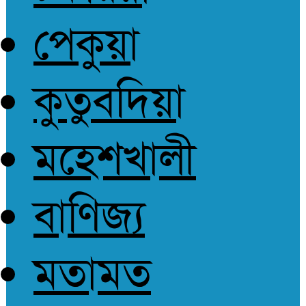
পেকুয়া
কুতুবদিয়া
মহেশখালী
বাণিজ্য
মতামত