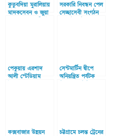
কুতুবদিয়া মুরালিয়ায়
সরকারি নিবন্ধন পেল
মাদকসেবন ও জুয়া
সেচ্ছাসেবী সংগঠন
খেলার কুফল শীর্ষক
“মানবিক টিম
আলোচনা সভা
কুতুবদিয়া”
অনুষ্ঠিত
পেকুয়ায় এরশাদ
সেন্টমার্টিন দ্বীপে
আলী স্টেডিয়াম
অনিয়ন্ত্রিত পর্যটক
উদ্বোধন
নিয়ন্ত্রণে কমিটি
কক্সবাজার উন্নয়ন
চট্টগ্রামে চলন্ত ট্রেনের