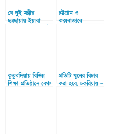
যে দুই মন্ত্রীর
চট্টগ্রাম ও
ছত্রছায়ায় ইয়াবা
কক্সবাজারে
গডফাদার হয়ে উঠেন
বাংলাদেশ নৌবাহিনীর
বদি
পৃথক অভিযানে
বিদেশি অস্ত্রসহ আটক
তিন
কুতুবদিয়ায় বিভিন্ন
প্রতিটি খুনের বিচার
শিক্ষা প্রতিষ্ঠানে বেঞ্চ
করা হবে, চকরিয়ায় –
বিতরণ
ধর্ম উপদেষ্টা