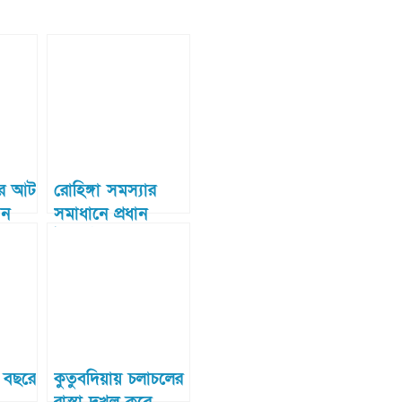
ের আট
রোহিঙ্গা সমস্যার
সন
সমাধানে প্রধান
উপদেষ্টার ৭ দফা
যে
প্রস্তাব: কক্সবাজারে
সংলাপে বৈশ্বিক
উদ্যোগের আহ্বান
ড. মুহাম্মদ ইউনূসের
 বছরে
কুতুবদিয়ায় চলাচলের