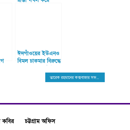
রাস্তা দখল করে
মৎস্য ঘের
ঈদগাঁওয়ের ইউএনও
োগ
বিমল চাকমার বিরুদ্ধে
 দিতে
মামলা, ২ কোটি টাকা
র্থী
জালিয়াতির অভিযোগ
তারেক রহমানের কক্সবাজার সফর স্থগিত
ন কবির
চট্টগ্রাম অফিস