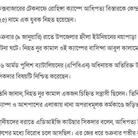
ক্সবাজারের টেকনাফে রোহিঙ্গা ক্যাম্পে আধিপত্য বিস্তারকে কেন্দ্র
২৫) নামে এক যুবক নিহত হয়েছেন।
ুক্রবার (৯ জানুয়ারি) রাতে উপজেলার হ্নীলা ইউনিয়নের নয়াপাড়া ২
টনা ঘটে। নিহত নুর কামাল ওই ক্যাম্পের বাসিন্দা আবুল কালাম
৬ আর্মড পুলিশ ব্যাটালিয়নের (এপিবিএন) অধিনায়ক অতিরিক্ত
িকদার বিষয়টি নিশ্চিত করেছেন।
িনি জানান, নিহত নুর কামাল একজন চিহ্নিত সন্ত্রাসী ছিলেন। তি
্যাম্প ও আশপাশের এলাকায় নানা অপরাধমূলক কর্মকাণ্ডে জড়ি
্থানীয়দের বরাতে এডিআইজি কাউছার সিকদার বলেন, আধিপত্য বিস
্রুপের মধ্যে বিরোধ চলে আসছিল। এর জের ধরে শুক্রবার গভীর রা