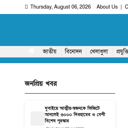
Skip
Thursday, August 06, 2026
About Us
|
C
to
content
দরিয়া নগর
অদৃশ্য খবরের আপোষহীন সত্য
জাতীয়
বিনোদন
খেলাধুলা
প্রযুক্ত
জনপ্রিয় খবর
দুবাইয়ে আত্মীয়-স্বজনকে ভিজিটে
আনলেই ৩০০০ দিরহামের ও বেশী
বিশেষ পুরস্কার