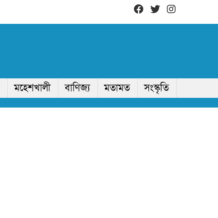
মহেশখালী
বাণিজ্য
মতামত
সংস্কৃতি