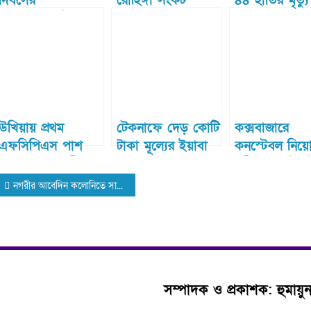
দিবসের
রোহিঙ্গা সংকট
৪৪ হাতির মৃত্যু
সমাবেশ:নাগরিক
সমাধানে প্রধান
অধিকার নিয়ে স্বদেশে
উপদেষ্টার ৭ দফা
ফিরতে বিশ্ববাসিকে
প্রস্তাব
পাশে চান রোহিঙ্গা
উখিয়ায় প্রথম
টেকনাফে দেড় কোটি
কক্সবাজারে
এফসিপিএস পাশ
টাকা মূল্যের ইয়াবা
কনস্টেবল নিয়
করলেন ডা. রুমী
জব্দ
পরীক্ষায় প্রক্সি
Post
এসে ভুয়া পরীক্ষা
নগরীর আবেদিন কলোনিতে সাবেক প্রধানমন্ত্রী প্রয়াত বেগম খালেদা জিয়া এর মাগফিরাত কামনায় দোয়া মাহফিল ও মোনাজাত অনুষ্ঠিত
গ্রেপ্তার
navigation
সম্পাদক ও প্রকাশক: হুমায়ু