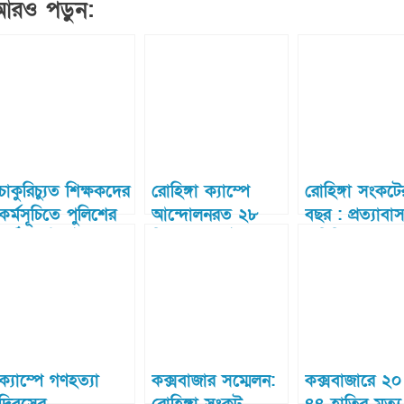
আরও পড়ুন:
চাকুরিচ্যুত শিক্ষকদের
রোহিঙ্গা ক্যাম্পে
রোহিঙ্গা সংকট
কর্মসূচিতে পুলিশের
আন্দোলনরত ২৮
বছর : প্রত্যাবা
লাঠিচার্জ, আটক ১৫
শিক্ষককে আটকের ৭
অনিশ্চিত, সশস্ত্র
ঘণ্টা পর ছেড়ে
গোষ্ঠির দৌরাত্ম্
দিয়েছে পুলিশ
উদ্বেগ বাড়ছে
ক্যাম্পে গণহত্যা
কক্সবাজার সম্মেলন:
কক্সবাজারে ২০