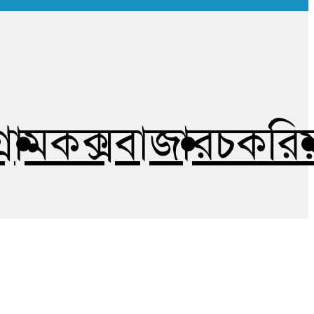
গ্রাম
কক্সবাজার
চকরিয