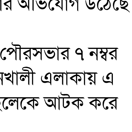
ত্যার অভিযোগ উঠেছে
 পৌরসভার ৭ নম্বর
ানখালী এলাকায় এ
 ছেলেকে আটক করে