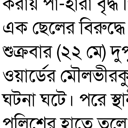
করায় পা-হারা বৃদ্
এক ছেলের বিরুদ্ধে
শুক্রবার (২২ মে) 
ওয়ার্ডের মৌলভীরক
ঘটনা ঘটে। পরে স
পুলিশের হাতে তুল