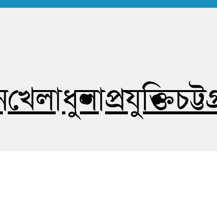
োষহীন সত্য
ন
খেলাধুলা
প্রযুক্তি
চট্ট