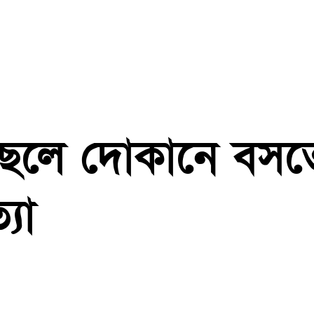
য় ছেলে দোকানে বসত
যা