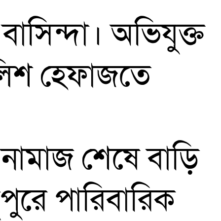
াসিন্দা। অভিযুক্ত
পুলিশ হেফাজতে
ার নামাজ শেষে বাড়ি
পুরে পারিবারিক