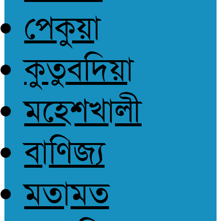
পেকুয়া
কুতুবদিয়া
মহেশখালী
বাণিজ্য
মতামত