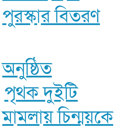
পুরস্কার বিতরণ
অনুষ্ঠিত
পৃথক ​দুইটি
মামলায় চিন্ময়কে