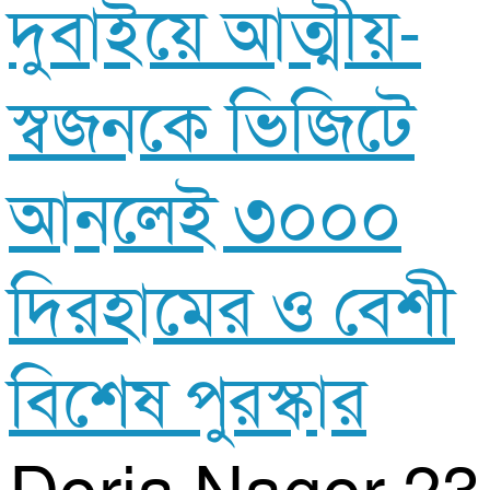
দুবাইয়ে আত্মীয়-
স্বজনকে ভিজিটে
আনলেই ৩০০০
দিরহামের ও বেশী
বিশেষ পুরস্কার