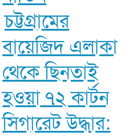
চট্টগ্রামের
বায়েজিদ এলাকা
থেকে ছিনতাই
হওয়া ৭২ কার্টন
সিগারেট উদ্ধার: