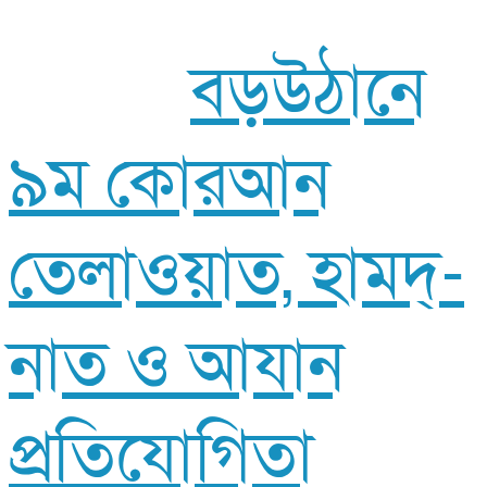
বড়উঠানে
৯ম কোরআন
তেলাওয়াত, হামদ্-
নাত ও আযান
প্রতিযোগিতা