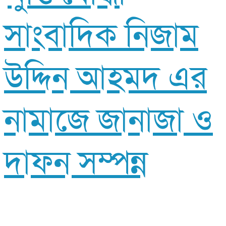
সাংবাদিক নিজাম
উদ্দিন আহমদ এর
নামাজে জানাজা ও
দাফন সম্পন্ন