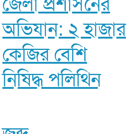
জেলা প্রশাসনের
অভিযান: ২ হাজার
কেজির বেশি
নিষিদ্ধ পলিথিন