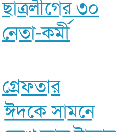
ছাত্রলীগের ৩০
নেতা-কর্মী
গ্রেফতার
ঈদকে সামনে