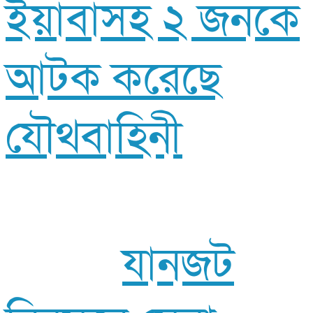
ইয়াবাসহ ২ জনকে
আটক করেছে
যৌথবাহিনী
যানজট