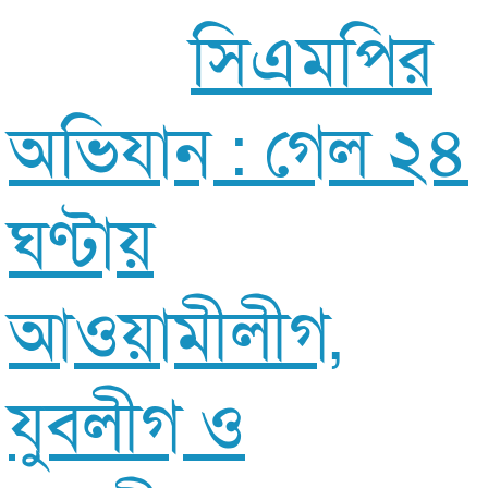
সিএমপির
অভিযান : গেল ২৪
ঘণ্টায়
আওয়ামীলীগ,
যুবলীগ ও