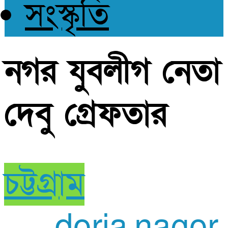
সংস্কৃতি
নগর যুবলীগ নেতা
দেবু গ্রেফতার
চট্টগ্রাম
doria.nagor