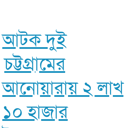
আটক দুই
চট্টগ্রামের
আনোয়ারায় ২ লাখ
১০ হাজার