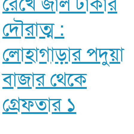
রেখে জাল টাকার
দৌরাত্ম :
লোহাগাড়ার পদুয়া
বাজার থেকে
গ্রেফতার ১