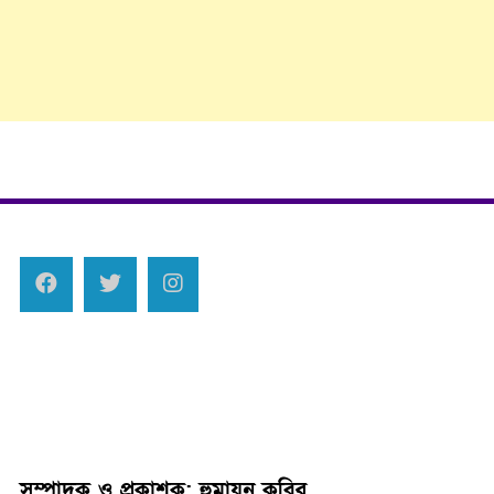
সম্পাদক ও প্রকাশক: হুমায়ুন কবির