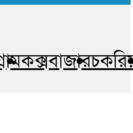
গ্রাম
কক্সবাজার
চকরিয