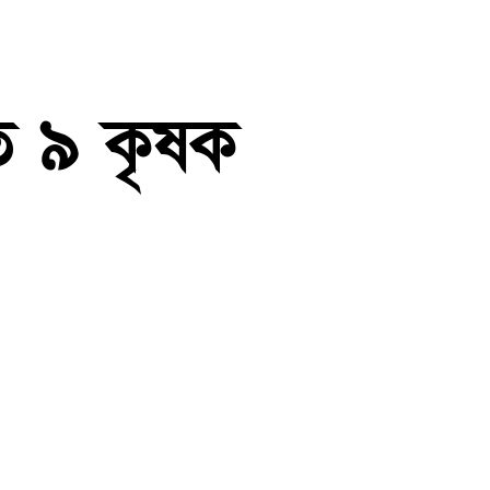
ত ৯ কৃষক