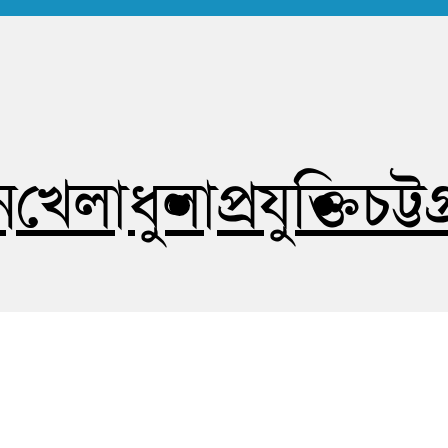
োষহীন সত্য
ন
খেলাধুলা
প্রযুক্তি
চট্ট