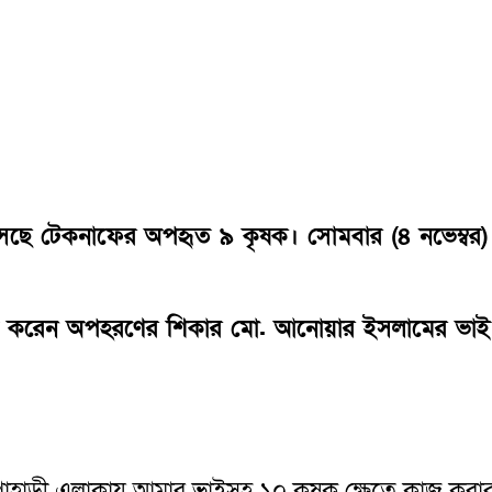
 এসেছে টেকনাফের অপহৃত ৯ কৃষক। সোমবার (৪ নভেম্
চিত করেন অপহরণের শিকার মো. আনোয়ার ইসলামের ভাই
 পাহাড়ী এলাকায় আমার ভাইসহ ১০ কৃষক ক্ষেতে কাজ করার