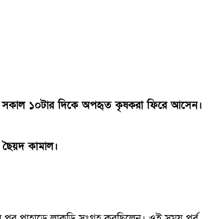
বর) সকাল ১০টার দিকে অপহৃত কৃষকরা ফিরে আসেন।
 ছৈয়দ কামাল।
 পর পাহাড়ে লাকড়ি সংগ্রহ করছিলেন। ওই সময় পূর্ব