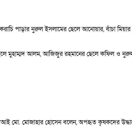
 করাচি পাড়ার নুরুল ইসলামের ছেলে আনোয়ার, বাঁচা মিয়া
ে মুহাম্মদ আলম, আজিজুর রহমানের ছেলে কফিল ও নুরুল হো
এসআই মো. মোজাহার হোসেন বলেন, অপহৃত কৃষকদের উদ্ধার