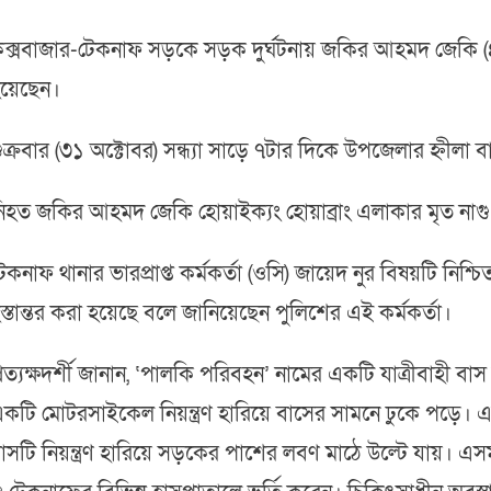
ক্সবাজার-টেকনাফ সড়কে সড়ক দুর্ঘটনায় জকির আহমদ জেকি
য়েছেন।
ুক্রবার (৩১ অক্টোবর) সন্ধ্যা সাড়ে ৭টার দিকে উপজেলার হ্নীলা ব
িহত জকির আহমদ জেকি হোয়াইক্যং হোয়াব্রাং এলাকার মৃত না
েকনাফ থানার ভারপ্রাপ্ত কর্মকর্তা (ওসি) জায়েদ নুর বিষয়টি নি
স্তান্তর করা হয়েছে বলে জানিয়েছেন পুলিশের এই কর্মকর্তা।
্রত্যক্ষদর্শী জানান, ‘পালকি পরিবহন’ নামের একটি যাত্রীবাহী 
কটি মোটরসাইকেল নিয়ন্ত্রণ হারিয়ে বাসের সামনে ঢুকে পড়ে।
াসটি নিয়ন্ত্রণ হারিয়ে সড়কের পাশের লবণ মাঠে উল্টে যায়। এসময