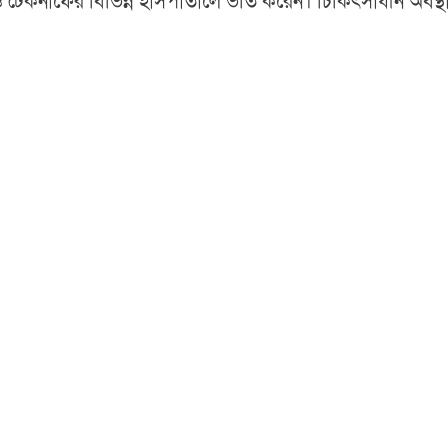
 টেকনাফের বিভিন্ন হাসপাতালে ভর্তি করেন। চিকিৎসাধীন অবস