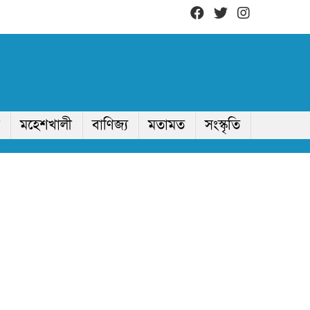
মহেশখালী
বাণিজ্য
মতামত
সংস্কৃতি