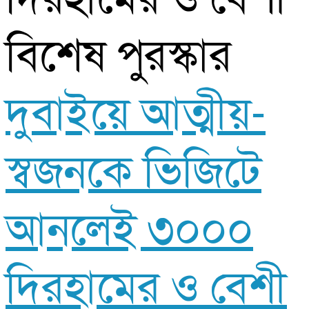
দুবাইয়ে আত্মীয়-
স্বজনকে ভিজিটে
আনলেই ৩০০০
দিরহামের ও বেশী