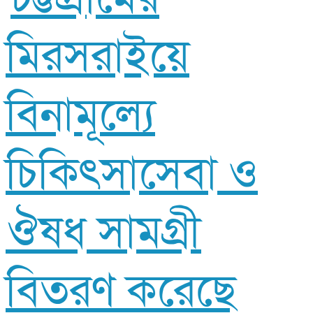
মিরসরাইয়ে
বিনামূল্যে
চিকিৎসাসেবা ও
ঔষধ সামগ্রী
বিতরণ করেছে