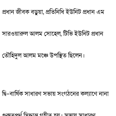
প্রধান জীবক বড়ুয়া, প্রতিনিধি ইউনিট প্রধান এম
সারওয়ারুল আলম সোহেল, টিভি ইউনিট প্রধান
তৌহিদুল আলম মঞ্চে উপস্থিত ছিলেন।
দ্বি–বার্ষিক সাধারণ সভায় সংগঠনের কল্যাণে নানা
গুরুত্বপূর্ণ সিদ্ধান্ত গৃহীত হয়। সভায় সাধারণ