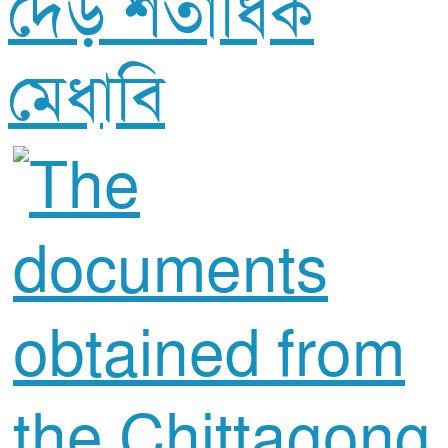
দেড় শতাধিক
মেধাবি