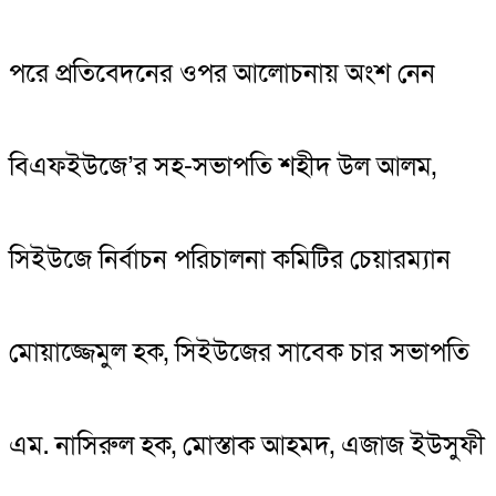
পরে প্রতিবেদনের ওপর আলোচনায় অংশ নেন
বিএফইউজে’র সহ-সভাপতি শহীদ উল আলম,
সিইউজে নির্বাচন পরিচালনা কমিটির চেয়ারম্যান
মোয়াজ্জেমুল হক, সিইউজের সাবেক চার সভাপতি
এম. নাসিরুল হক, মোস্তাক আহমদ, এজাজ ইউসুফী