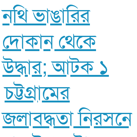
নথি ভাঙারির
দোকান থেকে
উদ্ধার; আটক ১
চট্টগ্রামের
জলাবদ্ধতা নিরসনে