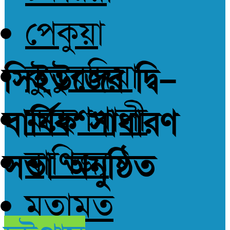
পেকুয়া
কুতুবদিয়া
সিইউজের দ্বি–
মহেশখালী
বার্ষিক সাধারণ
বাণিজ্য
সভা অনুষ্ঠিত
মতামত