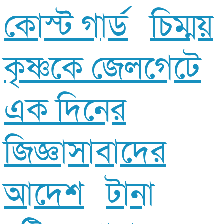
কোস্ট গার্ড
চিম্ময়
কৃষ্ণকে জেলগেটে
এক দিনের
জিজ্ঞাসাবাদের
আদেশ
টানা