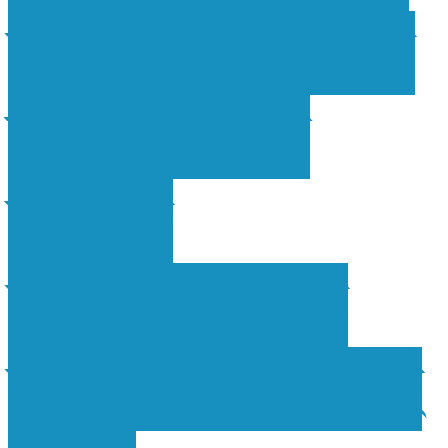
দাবিতে সাংবাদিক
নুপার অবস্থান
কর্মসূচি
চট্টগ্রামে গাছের
সঙ্গে ঝুলন্ত মরদেহ