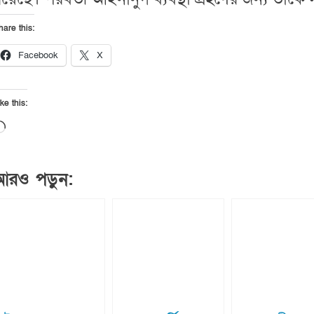
hare this:
Facebook
X
ke this:
Loading…
আরও পড়ুন: