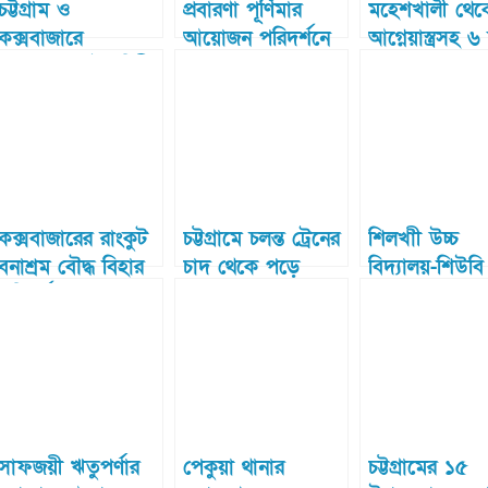
চট্টগ্রাম ও
প্রবারণা পূর্ণিমার
মহেশখালী থেক
কক্সবাজারে
আয়োজন পরিদর্শনে
আগ্নেয়াস্ত্রসহ 
বাংলাদেশ নৌবাহিনীর
কক্সবাজার জেলা
ডাকাতকে গ্রে
পৃথক অভিযানে
বিএনপির নেতৃবৃন্দ
করেছে যৌথবাহ
বিদেশি অস্ত্রসহ আটক
তিন
কক্সবাজারের রাংকুট
চট্টগ্রামে চলন্ত ট্রেনের
শিলখাী উচ্চ
বনাশ্রম বৌদ্ধ বিহার
চাদ থেকে পড়ে
বিদ্যালয়-শিউবি
পরিদর্শন করেছেন ধর্ম
যুবকের মৃত্যু
অ্যালামনাই
উপদেষ্টা
অ্যাসোসিয়েশন
ইফতার মাহফি
সাবেকদের
মিলনমেলা
সাফজয়ী ঋতুপর্ণার
পেকুয়া থানার
চট্টগ্রামের ১৫