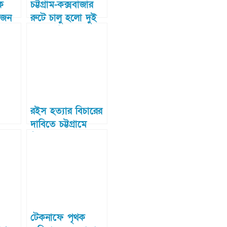
ে
চট্টগ্রাম-কক্সবাজার
৬ জন
রুটে চালু হলো দুই
ফতার
জোড়া ট্রেন
িনী
রইস হত্যার বিচারের
দাবিতে চট্টগ্রামে
বিক্ষোভ
ের
লে
টেকনাফে পৃথক