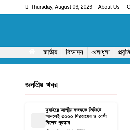
Skip
Thursday, August 06, 2026
About Us
|
C
to
content
দরিয়া নগর
অদৃশ্য খবরের আপোষহীন সত্য
জাতীয়
বিনোদন
খেলাধুলা
প্রযুক্ত
জনপ্রিয় খবর
দুবাইয়ে আত্মীয়-স্বজনকে ভিজিটে
আনলেই ৩০০০ দিরহামের ও বেশী
বিশেষ পুরস্কার