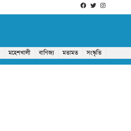
মহেশখালী
বাণিজ্য
মতামত
সংস্কৃতি