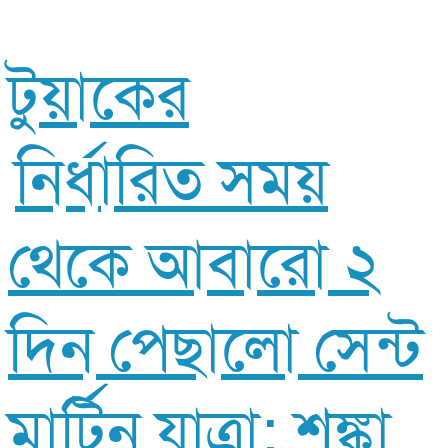
টুয়াকের
নির্ধারিত সময়
থেকে আবারো ২
দিন পেছালো সেন্ট
মার্টিন যাত্রা: শঙ্কা