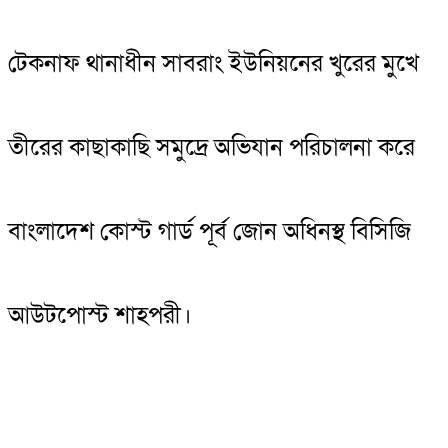
টেকনাফ থানাধীন সাবরাং ইউনিয়নের খুরের মুখে
তীরের কাছাকাছি সমুদ্রে অভিযান পরিচালনা করে
বাংলাদেশ কোস্ট গার্ড পূর্ব জোন অধিনস্থ বিসিজি
আউটপোস্ট শাহপরী।