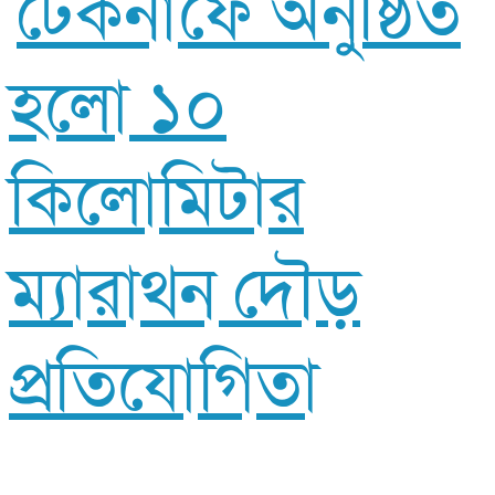
টেকনাফে অনুষ্ঠিত
হলো ১০
কিলোমিটার
ম্যারাথন দৌড়
প্রতিযোগিতা