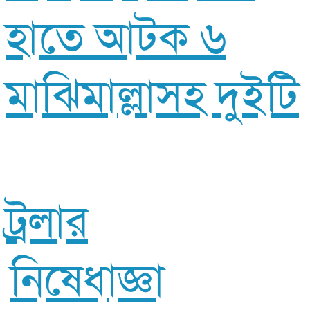
হাতে আটক ৬
মাঝিমাল্লাসহ দুইটি
ট্রলার
নিষেধাজ্ঞা