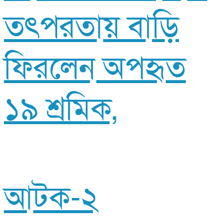
তৎপরতায় বাড়ি
ফিরলেন অপহৃত
১৯ শ্রমিক,
আটক-২