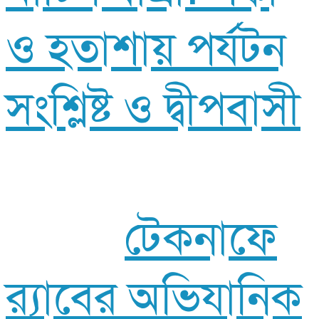
ও হতাশায় পর্যটন
সংশ্লিষ্ট ও দ্বীপবাসী
টেকনাফে
র‍্যাবের অভিযানিক