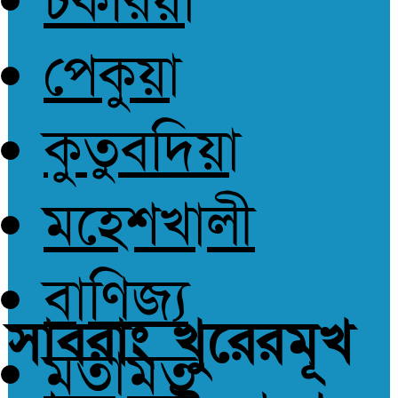
চকরিয়া
পেকুয়া
কুতুবদিয়া
মহেশখালী
বাণিজ্য
সাবরাং খুরেরমূখ
মতামত