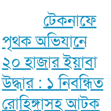
টেকনাফে
পৃথক অভিযানে
২০ হাজার ইয়াবা
উদ্ধার : ১ নিবন্ধিত
রোহিঙ্গাসহ আটক