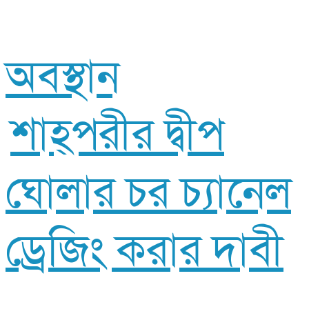
অবস্থান
শাহ্পরীর দ্বীপ
ঘোলার চর চ‍্যানেল
ড্রেজিং করার দাবী