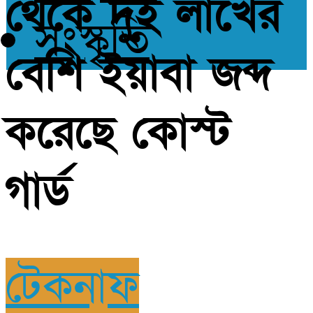
থেকে দুই লাখের
সংস্কৃতি
বেশি ইয়াবা জব্দ
করেছে কোস্ট
গার্ড
টেকনাফ