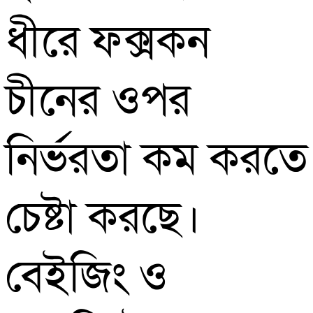
ধীরে ফক্সকন
চীনের ওপর
নির্ভরতা কম করতে
চেষ্টা করছে।
বেইজিং ও