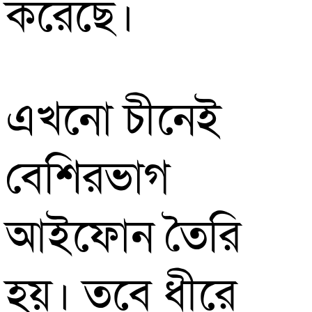
করেছে।
এখনো চীনেই
বেশিরভাগ
আইফোন তৈরি
হয়। তবে ধীরে