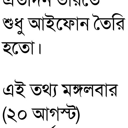
এতদিন ভারতে
শুধু আইফোন তৈরি
হতো।
এই তথ্য মঙ্গলবার
(২০ আগস্ট)