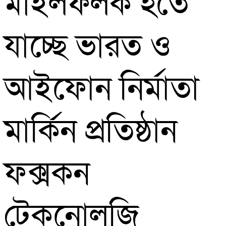
মাইলফলক হতে
যাচ্ছে ভারত ও
আইফোন নির্মাতা
মার্কিন প্রতিষ্ঠান
ফক্সকন
টেকনোলজি