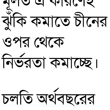
মূলত এ কারণেই
ঝুঁকি কমাতে চীনের
ওপর থেকে
নির্ভরতা কমাচ্ছে।
চলতি অর্থবছরের