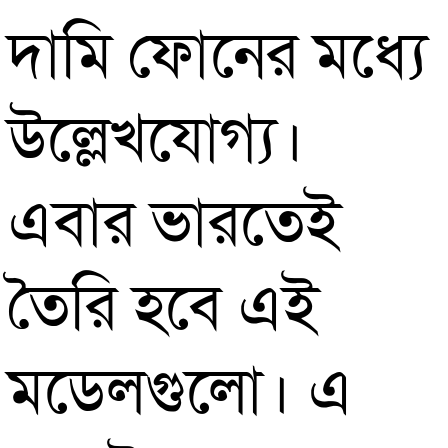
দামি ফোনের মধ্যে
তৈরি
উল্লেখযোগ্য।
আইফ
এবার ভারতেই
প্রো
তৈরি হবে এই
ও
মডেলগুলো। এ
প্রো