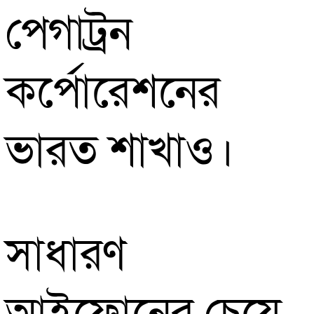
পেগাট্রন
কর্পোরেশনের
ভারত শাখাও।
সাধারণ