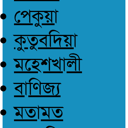
পেকুয়া
কুতুবদিয়া
মহেশখালী
বাণিজ্য
মতামত