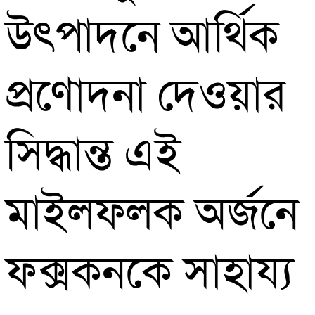
উৎপাদনে আর্থিক
প্রণোদনা দেওয়ার
সিদ্ধান্ত এই
মাইলফলক অর্জনে
ফক্সকনকে সাহায্য