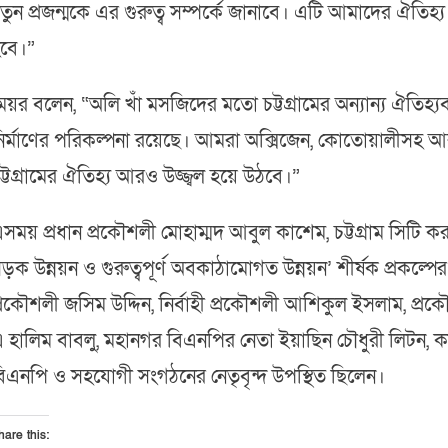
তুন প্রজন্মকে এর গুরুত্ব সম্পর্কে জানাবে। এটি আমাদের ঐতিহ্
বে।”
েয়র বলেন, “অলি খাঁ মসজিদের মতো চট্টগ্রামের অন্যান্য ঐতিহ্যবা
ির্মাণের পরিকল্পনা রয়েছে। আমরা অক্সিজেন, কোতোয়ালীসহ 
ট্টগ্রামের ঐতিহ্য আরও উজ্জ্বল হয়ে উঠবে।”
সময় প্রধান প্রকৌশলী মোহাম্মদ আবুল কাশেম, চট্টগ্রাম সিট
ড়ক উন্নয়ন ও গুরুত্বপূর্ণ অবকাঠামোগত উন্নয়ন’ শীর্ষক প্রকল্প
্রকৌশলী জসিম উদ্দিন, নির্বাহী প্রকৌশলী আশিকুল ইসলাম, প্রক
 হালিম বাবলু, মহানগর বিএনপির নেতা ইয়াছিন চৌধুরী লিটন, কা
িএনপি ও সহযোগী সংগঠনের নেতৃবৃন্দ উপস্থিত ছিলেন।
hare this: