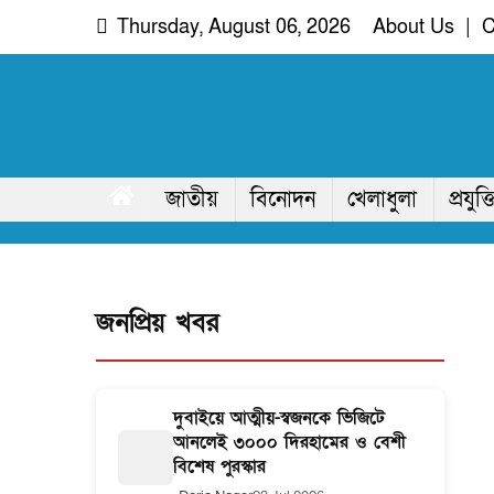
Skip
Thursday, August 06, 2026
About Us
|
C
to
content
দরিয়া নগর
অদৃশ্য খবরের আপোষহীন সত্য
জাতীয়
বিনোদন
খেলাধুলা
প্রযুক্ত
জনপ্রিয় খবর
দুবাইয়ে আত্মীয়-স্বজনকে ভিজিটে
আনলেই ৩০০০ দিরহামের ও বেশী
বিশেষ পুরস্কার