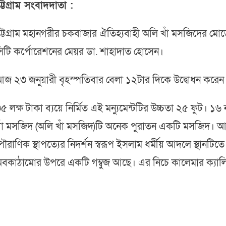
ট্টগ্রাম সংবাদদাতা :
ট্টগ্রাম মহানগরীর চকবাজার ঐতিহ্যবাহী অলি খাঁ মসজিদের মোড়ে
িটি কর্পোরেশনের মেয়র ডা. শাহাদাত হোসেন।
জ ২৩ জনুয়ারী বৃহস্পতিবার বেলা ১২টার দিকে উদ্বোধন করেন
৫ লক্ষ টাকা ব্যয়ে নির্মিত এই মন্যুমেন্টটির উচ্চতা ২৫ ফুট
াঁ মসজিদ (অলি খাঁ মসজিদ)টি অনেক পুরাতন একটি মসজিদ। আর
ৌরাণিক স্থাপত্যের নিদর্শন স্বরূপ ইসলাম ধর্মীয় আদলে স্থানট
বকাঠামোর উপরে একটি গম্বুজ আছে। এর নিচে কালেমার ক্যালি