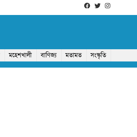
মহেশখালী
বাণিজ্য
মতামত
সংস্কৃতি