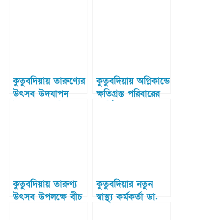
টুর্ণামেন্টের উদ্বোধন
কুতুবদিয়ার মোঃ
ওসমান ও ডেইজি
কুতুবদিয়ায় তারুণ্যের
কুতুবদিয়ায় অগ্নিকান্ডে
উৎসব উদযাপন
ক্ষতিগ্রস্ত পরিবারের
উপলক্ষে প্রস্তুতি সভা
আর্থিক সহায়তা
সম্পন্ন
প্রদান
কুতুবদিয়ায় তারুণ্য
কুতুবদিয়ার নতুন
উৎসব উপলক্ষে বীচ
স্বাস্থ্য কর্মকর্তা ডা.
ম্যারাথন দৌড় সম্পন্ন
রেজাউল হাসান