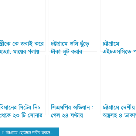
গ্রেফতার
ছাত্রের মৃত্যু
স্ত্রীকে কে জবাই করে
চট্টগ্রামে গুলি ছুঁড়ে
চট্টগ্রামে
হত্যা, মায়ের গলায়
টাকা লুট করার
এইচএসসিতে প
ধরলেন ছুরি
ঘটনায় এক সন্ত্রাসীকে
করল আরও ১০
গ্রেফতার করেছে
পুলিশ
বিমানের সিটের নিচ
সিএমপির অভিযান :
চট্টগ্রামে দেশীয়
থেকে ২০ টি সোনার
গেল ২৪ ঘণ্টায়
অস্ত্রসহ ৪ ডাক
বার উদ্ধার; যাত্রী
আওয়ামীলীগ, যুবলীগ
গ্রেফতার
Post
আটক
ও ছাত্রলীগের ২৮
চট্টগ্রামে হোটেলে নারীর মরদেহ, স্বামী পরিচয় দেওয়া তরুনকে খুঁজছে পুলিশ :