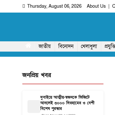
Skip
Thursday, August 06, 2026
About Us
|
C
to
content
দরিয়া নগর
অদৃশ্য খবরের আপোষহীন সত্য
জাতীয়
বিনোদন
খেলাধুলা
প্রযুক্ত
জনপ্রিয় খবর
দুবাইয়ে আত্মীয়-স্বজনকে ভিজিটে
আনলেই ৩০০০ দিরহামের ও বেশী
বিশেষ পুরস্কার