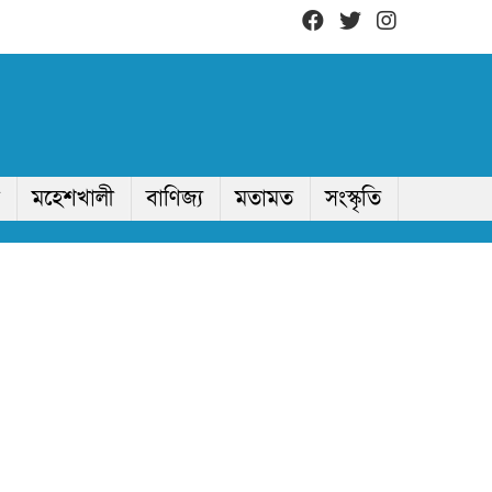
মহেশখালী
বাণিজ্য
মতামত
সংস্কৃতি