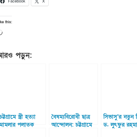
Facebook
X
ke this:
Loading…
আরও পড়ুন:
চট্টগ্রামে স্ত্রী হত্যা
বৈষম্যবিরোধী ছাত্র
সিভাসু’র নতুন 
মামলার পলাতক
আন্দোলন: চট্টগ্রামে
ড. লুৎফুর রহম
আসামী র‌্যাবের হাতে
আহত বিশ্ববিদ্যালয়