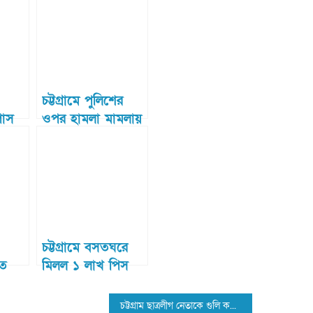
চট্টগ্রামে পুলিশের
াস
ওপর হামলা মামলায়
১ জন
আরো ১২ আসামির
ছয় দিনের রিমান্ড
মঞ্জুর
চট্টগ্রামে বসতঘরে
াত
মিলল ১ লাখ পিস
ইয়াবা, নারী আটক
চট্টগ্রাম ছাত্রলীগ নেতাকে গুলি করে হত্যা