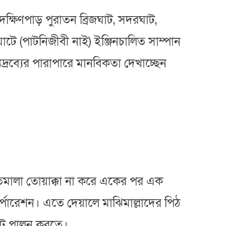
দক্ষিণপাড় পুরাতন ব্রিজঘাট, সদরঘাট,
ঘাটে (পাটনিজীবী নাই) ইঞ্জিনচালিত সাম্পান
দ্রব্যের পারাপারে মানবিকতা দেখাচ্ছেন
তিমালা তোয়াক্কা না করে একের পর এক
র্পোরেশন। এতে দেয়ালে মাঝিমাল্লাদের পিঠ
্মঘট পালন করতে।