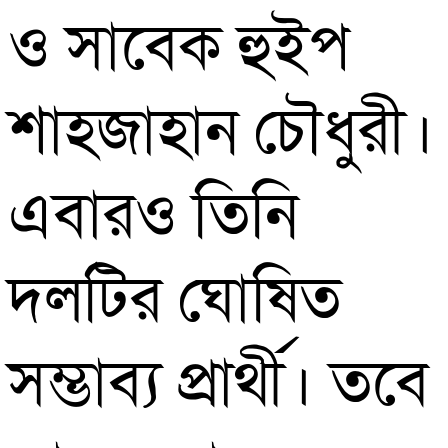
ও সাবেক হুইপ
শাহজাহান চৌধুরী।
এবারও তিনি
দলটির ঘোষিত
সম্ভাব্য প্রার্থী। তবে