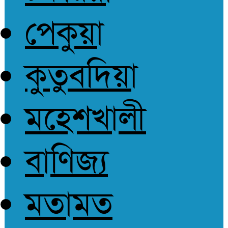
পেকুয়া
কুতুবদিয়া
মহেশখালী
বাণিজ্য
মতামত