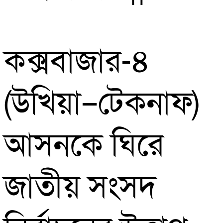
কক্সবাজার-৪
(উখিয়া–টেকনাফ)
আসনকে ঘিরে
জাতীয় সংসদ