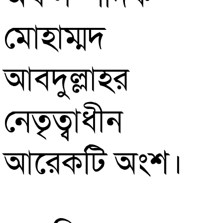
মোহাম্মদ
আবদুল্লাহর
নেতৃত্বাধীন
আরেকটি অংশ।