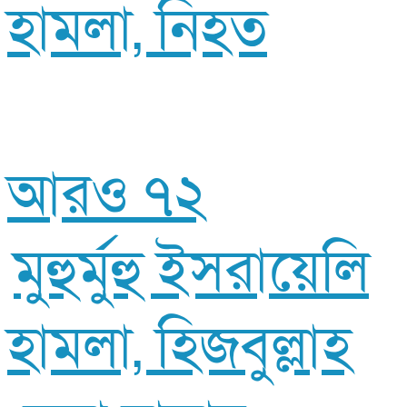
হামলা, নিহত
আরও ৭২
মুহুর্মুহু ইসরায়েলি
হামলা, হিজবুল্লাহ