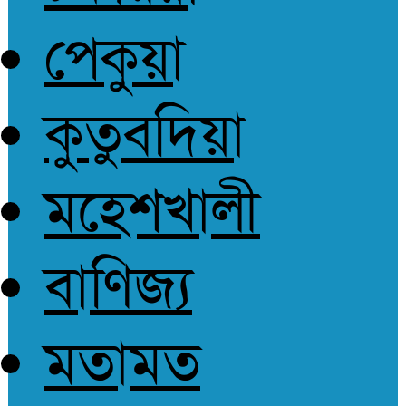
পেকুয়া
কুতুবদিয়া
মহেশখালী
বাণিজ্য
মতামত