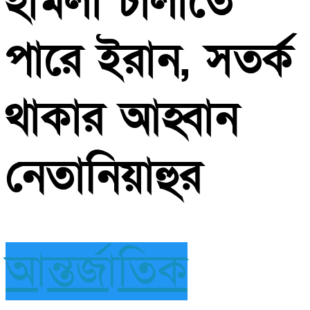
হামলা চালাতে
পারে ইরান, সতর্ক
থাকার আহ্বান
নেতানিয়াহুর
আন্তর্জাতিক