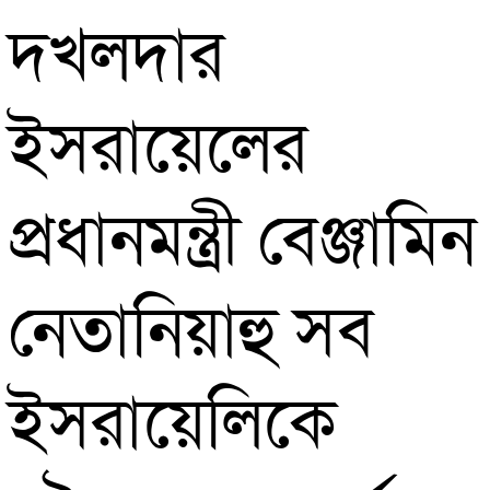
দখলদার
ইসরায়েলের
প্রধানমন্ত্রী বেঞ্জামিন
নেতানিয়াহু সব
ইসরায়েলিকে