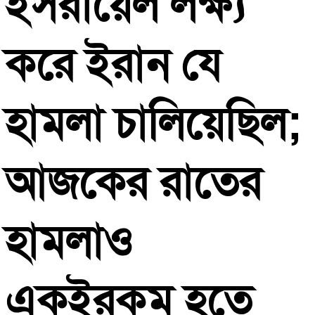
ইসরায়েল
লক্ষ্য
করে
ইরান
যে
হামলা
চালিয়েছিল
;
আজকের
রাতের
হামলাও
একইরকম
হতে