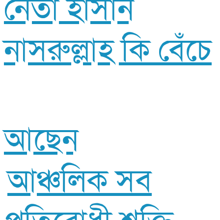
নেতা হাসান
নাসরুল্লাহ কি বেঁচে
আছেন
আঞ্চলিক সব